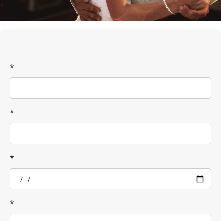
*
*
*
*