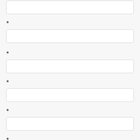
*
*
*
*
*