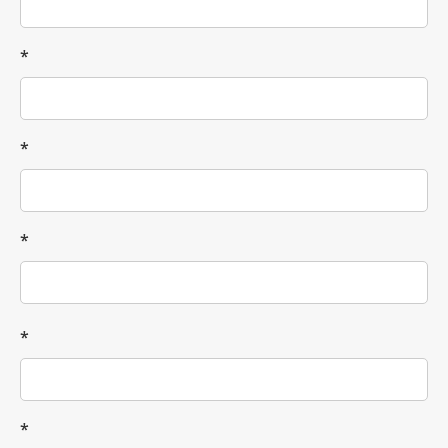
*
*
*
*
*