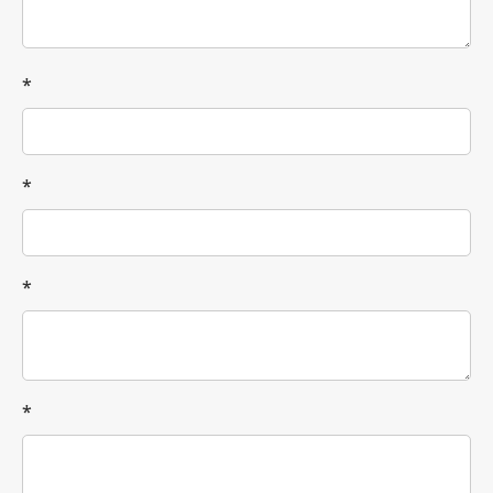
*
*
*
*