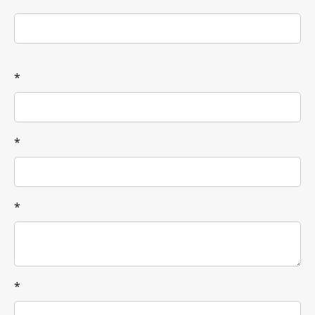
*
*
*
*